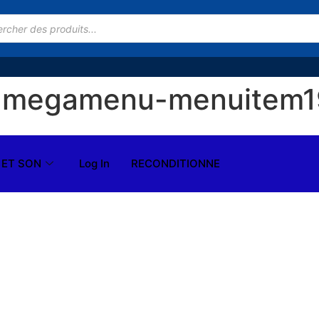
t-megamenu-menuitem1
 ET SON
Log In
RECONDITIONNE